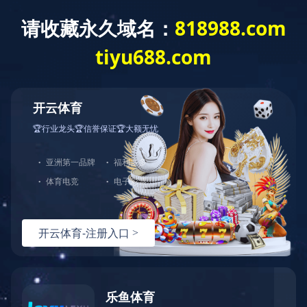
米兰网站登录入口
欢迎来到米兰网站登录入口-米兰(中国) 官网
米兰网站登录入口-
Wuxi Huiling Machinery Co.
米兰网站登录入口-米兰(中国)
公司简介
产品中心