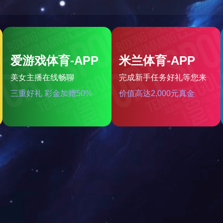
上一个：端盖
下一个：导向座
返