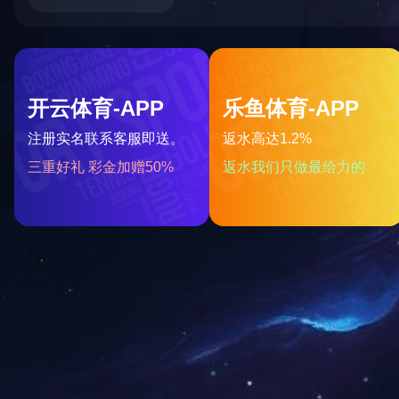
真空泵配件
其它配件
行业动态
米兰网站登录入口-米兰(中国) 成立于2005年3月，座落于沪宁...
米兰网站登录入口-米兰(中国) 成立于2005年3月，座落于沪宁...
米兰网站登录入口-米兰(中国) 成立于2005年3月，座落于沪宁...
联系我们
米兰网站登录入口-米兰(中国)
地 址：江苏省无锡市堰桥街道
西漳工业园西漳路66号
电 话：0510-83501790
传 真：0510-83501672