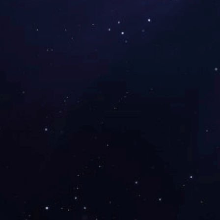
联系人：陈先生
手 机：18051933979
E-mail：info@piensologoexisto.com
wx-hljx@163.com
关于我们
产品系列
公司简介
高铁配件
压
荣誉证书
汽车配件
真
生产车间
船舶配件
其