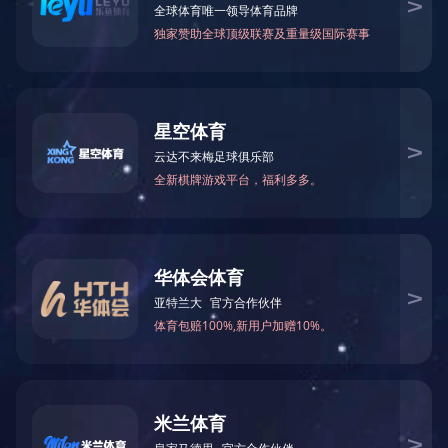
产品导航
米兰网站登录入口
>>
产品中心
>
高铁配件
汽车配件
离心机配件
钎焊板式换热器配件
压铸机配件